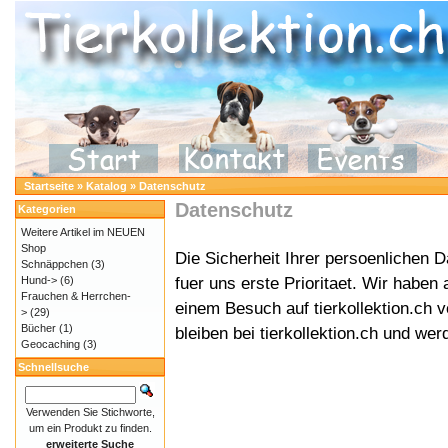
Startseite
»
Katalog
»
Datenschutz
Datenschutz
Kategorien
Weitere Artikel im NEUEN
Shop
Die Sicherheit Ihrer persoenlichen 
Schnäppchen
(3)
fuer uns erste Prioritaet. Wir haben 
Hund->
(6)
Frauchen & Herrchen-
einem Besuch auf tierkollektion.ch 
>
(29)
Bücher
(1)
bleiben bei tierkollektion.ch und wer
Geocaching
(3)
Schnellsuche
Verwenden Sie Stichworte,
um ein Produkt zu finden.
erweiterte Suche