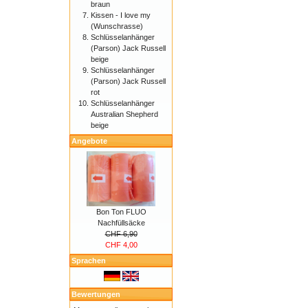
braun
Kissen - I love my
(Wunschrasse)
Schlüsselanhänger
(Parson) Jack Russell
beige
Schlüsselanhänger
(Parson) Jack Russell
rot
Schlüsselanhänger
Australian Shepherd
beige
Angebote
Bon Ton FLUO
Nachfüllsäcke
CHF 6,90
CHF 4,00
Sprachen
Bewertungen