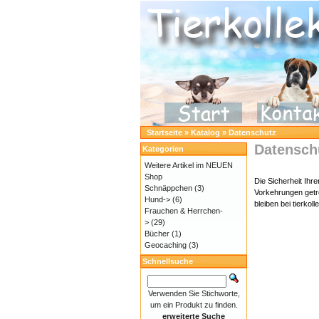
Startseite
»
Katalog
»
Datenschutz
Datensch
Kategorien
Weitere Artikel im NEUEN
Shop
Die Sicherheit Ihr
Schnäppchen
(3)
Vorkehrungen getro
Hund->
(6)
bleiben bei tierkol
Frauchen & Herrchen-
>
(29)
Bücher
(1)
Geocaching
(3)
Schnellsuche
Verwenden Sie Stichworte,
um ein Produkt zu finden.
erweiterte Suche