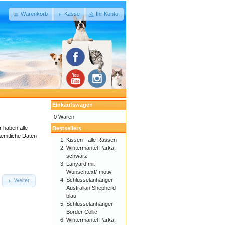
Warenkorb
Kasse
Ihr Konto
Einkaufswagen
0 Waren
r haben alle
Bestsellers
Saemtliche Daten
Kissen - alle Rassen
Wintermantel Parka
schwarz
Lanyard mit
Wunschtext/-motiv
Schlüsselanhänger
Weiter
Australian Shepherd
blau
Schlüsselanhänger
Border Collie
Wintermantel Parka