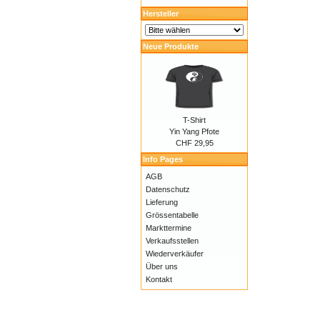
Hersteller
Neue Produkte
T-Shirt
Yin Yang Pfote
CHF 29,95
Info Pages
AGB
Datenschutz
Lieferung
Grössentabelle
Markttermine
Verkaufsstellen
Wiederverkäufer
Über uns
Kontakt