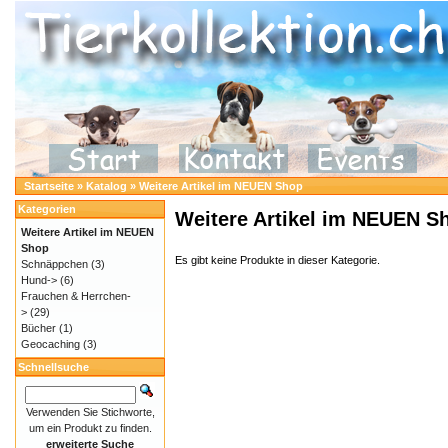
Startseite
»
Katalog
»
Weitere Artikel im NEUEN Shop
Kategorien
Weitere Artikel im NEUEN S
Weitere Artikel im NEUEN
Shop
Es gibt keine Produkte in dieser Kategorie.
Schnäppchen
(3)
Hund->
(6)
Frauchen & Herrchen-
>
(29)
Bücher
(1)
Geocaching
(3)
Schnellsuche
Verwenden Sie Stichworte,
um ein Produkt zu finden.
erweiterte Suche