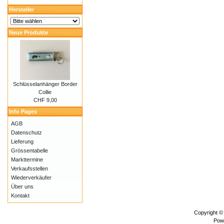
Hersteller
Neue Produkte
Schlüsselanhänger Border
Collie
CHF 9,00
Info Pages
AGB
Datenschutz
Lieferung
Grössentabelle
Markttermine
Verkaufsstellen
Wiederverkäufer
Über uns
Kontakt
Copyright ©
Pow