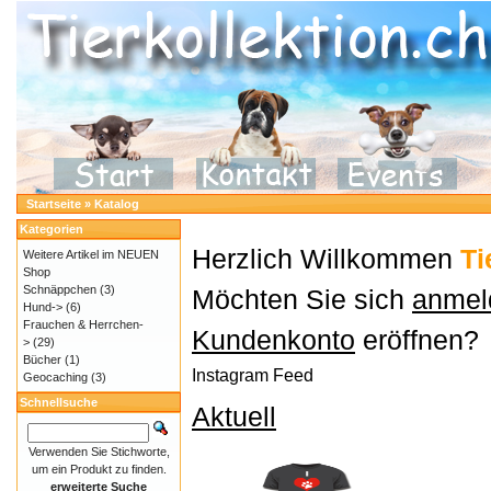
Startseite
»
Katalog
Kategorien
Herzlich Willkommen
Ti
Weitere Artikel im NEUEN
Shop
Schnäppchen
(3)
Möchten Sie sich
anmel
Hund->
(6)
Frauchen & Herrchen-
Kundenkonto
eröffnen?
>
(29)
Bücher
(1)
Instagram Feed
Geocaching
(3)
Schnellsuche
Aktuell
Verwenden Sie Stichworte,
um ein Produkt zu finden.
erweiterte Suche