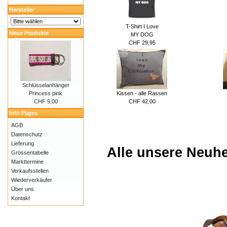
Hersteller
T-Shirt I Love
Neue Produkte
MY DOG
CHF 29,95
Schlüsselanhänger
Kissen - alle Rassen
Princess pink
CHF 42,00
CHF 9,00
Info Pages
AGB
Datenschutz
Lieferung
Alle unsere Neuhe
Grössentabelle
Markttermine
Verkaufsstellen
Wiederverkäufer
Über uns
Kontakt