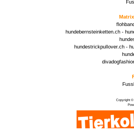
Fus
Matrix
flohban
hundebernsteinketten.ch
-
hun
hunde
hundestrickpullover.ch
-
h
hund
divadogfashio
Fussb
Copyright ©
Pow