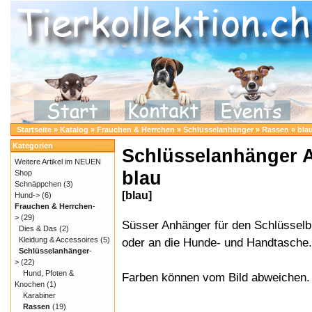
Startseite
»
Katalog
»
Frauchen & Herrchen
»
Schlüsselanhänger
»
Rassen
»
bla
Kategorien
Schlüsselanhänger A
Weitere Artikel im NEUEN
blau
Shop
Schnäppchen
(3)
[blau]
Hund->
(6)
Frauchen & Herrchen
-
>
(29)
Süsser Anhänger für den Schlüssel
Dies & Das
(2)
Kleidung & Accessoires
(5)
oder an die Hunde- und Handtasche.
Schlüsselanhänger
-
>
(22)
Hund, Pfoten &
Farben können vom Bild abweichen.
Knochen
(1)
Karabiner
Rassen
(19)