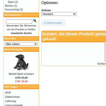
Optionen:
Sport
(2)
Bücher
(1)
Geocaching
(3)
Grösse:
Schnellsuche
Bewertungen
Verwenden Sie Stichworte,
um ein Produkt zu finden.
Kunden, die dieses Produkt gekau
erweiterte Suche
gekauft:
Hersteller
Neue Produkte
Schlüss
Mantel Sport schwarz
CHF 53,90
CHF 29,00
Info Pages
AGB
Datenschutz
Lieferung
Grössentabelle