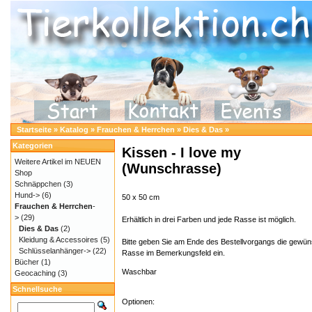
Startseite
»
Katalog
»
Frauchen & Herrchen
»
Dies & Das
»
Kategorien
Kissen - I love my
Weitere Artikel im NEUEN
(Wunschrasse)
Shop
Schnäppchen
(3)
Hund->
(6)
50 x 50 cm
Frauchen & Herrchen
-
>
(29)
Erhältlich in drei Farben und jede Rasse ist möglich.
Dies & Das
(2)
Kleidung & Accessoires
(5)
Bitte geben Sie am Ende des Bestellvorgangs die gewü
Schlüsselanhänger->
(22)
Rasse im Bemerkungsfeld ein.
Bücher
(1)
Waschbar
Geocaching
(3)
Schnellsuche
Optionen: