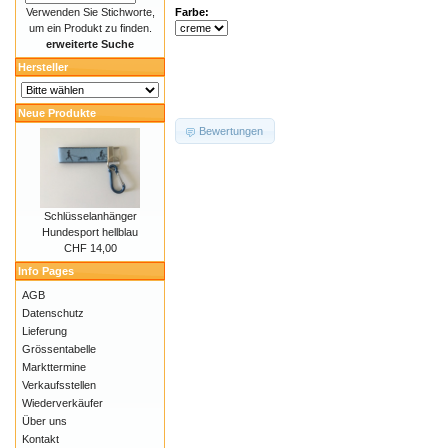
Verwenden Sie Stichworte,
Farbe:
um ein Produkt zu finden.
erweiterte Suche
Hersteller
Neue Produkte
Bewertungen
Schlüsselanhänger
Hundesport hellblau
CHF 14,00
Info Pages
AGB
Datenschutz
Lieferung
Grössentabelle
Markttermine
Verkaufsstellen
Wiederverkäufer
Über uns
Kontakt