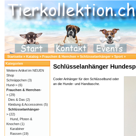
Startseite
»
Katalog
»
Frauchen & Herrchen
»
Schlüsselanhänger
»
Sport
»
Kategorien
Schlüsselanhänger Hundespo
Weitere Artikel im NEUEN
Shop
Cooler Anhänger für den Schlüsselbund oder
Schnäppchen
(3)
an die Hunde- und Handtasche.
Hund->
(6)
Frauchen & Herrchen
-
>
(29)
Dies & Das
(2)
Kleidung & Accessoires
(5)
Schlüsselanhänger
-
>
(22)
Hund, Pfoten &
Knochen
(1)
Karabiner
Rassen
(19)