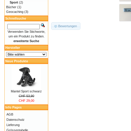
Sport
(2)
Bücher
(1)
Geocaching
(3)
Schnellsuche
Bewertungen
Verwenden Sie Stichworte,
um ein Produkt zu finden.
erweiterte Suche
Hersteller
Neue Produkte
Mantel Sport schwarz
CHF 53,90
CHF 29,00
Info Pages
AGB
Datenschutz
Lieferung
Grössentabelle