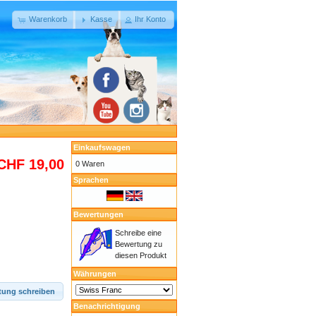
Warenkorb
Kasse
Ihr Konto
Einkaufswagen
CHF 19,00
0 Waren
Sprachen
Bewertungen
Schreibe eine
Bewertung zu
diesen Produkt
Währungen
tung schreiben
Benachrichtigung