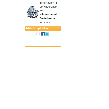
Eine Nachricht
bei Änderungen
zu
Wintermantel
Parka braun
versenden.
Artikel empfehlen