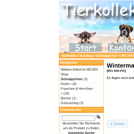
Startseite
»
Katalog
»
Schnäppchen
»
851.000
Kategorien
Winterma
Weitere Artikel im NEUEN
[851.000.PG]
Shop
Es liegen noch ke
Schnäppchen
(3)
Hund->
(6)
Frauchen & Herrchen-
>
(29)
Bücher
(1)
Geocaching
(3)
Schnellsuche
Verwenden Sie Stichworte,
Zurück
um ein Produkt zu finden.
erweiterte Suche