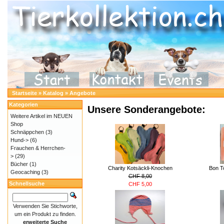
Startseite
»
Katalog
»
Angebote
Kategorien
Unsere Sonderangebote:
Weitere Artikel im NEUEN
Shop
Schnäppchen
(3)
Hund->
(6)
Frauchen & Herrchen-
>
(29)
Bücher
(1)
Charity Kotsäckli-Knochen
Bon T
Geocaching
(3)
CHF 8,00
Schnellsuche
CHF 5,00
Verwenden Sie Stichworte,
um ein Produkt zu finden.
erweiterte Suche